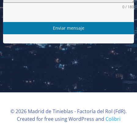
0 / 180
Enviar mensaje
© 2026 Madrid de Tinieblas - Factoría del Rol (FdR).
Created for free using WordPress and
Colibri