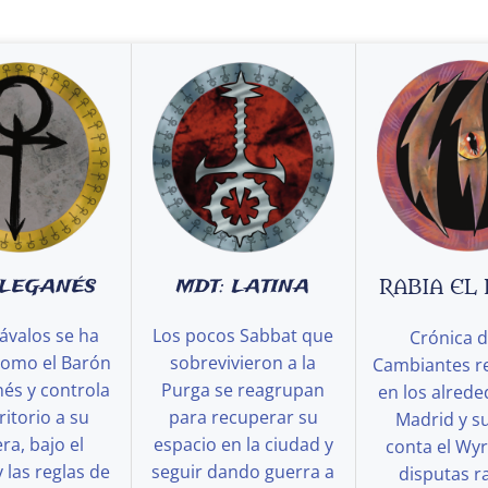
 LEGANÉS
MDT: LATINA
RABIA EL
ávalos se ha
Los pocos Sabbat que
Crónica d
como el Barón
sobrevivieron a la
Cambiantes r
és y controla
Purga se reagrupan
en los alred
ritorio a su
para recuperar su
Madrid y s
a, bajo el
espacio en la ciudad y
conta el Wy
y las reglas de
seguir dando guerra a
disputas ra