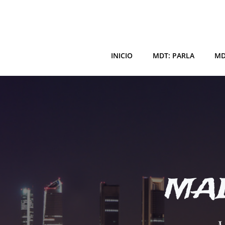
Saltar
al
contenido
INICIO
MDT: PARLA
MD
MAD