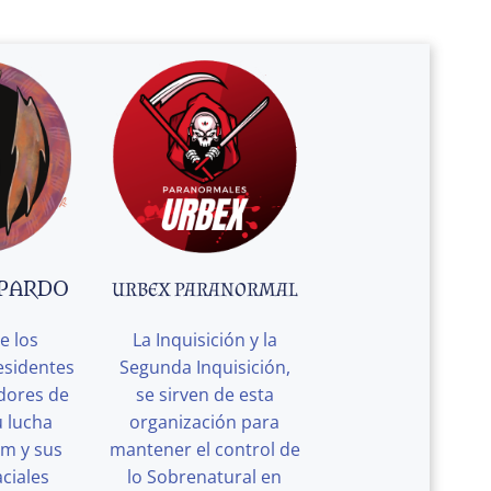
 PARDO
URBEX PARANORMAL
e los
La Inquisición y la
esidentes
Segunda Inquisición,
edores de
se sirven de esta
u lucha
organización para
rm y sus
mantener el control de
ciales
lo Sobrenatural en