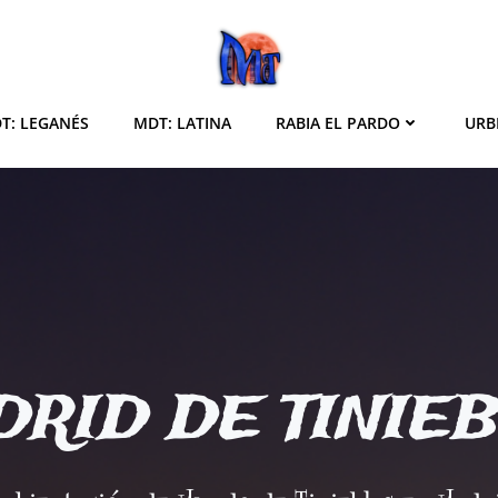
T: LEGANÉS
MDT: LATINA
RABIA EL PARDO
URB
RID DE TINIE