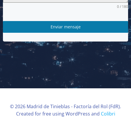
0 / 180
Enviar mensaje
© 2026 Madrid de Tinieblas - Factoría del Rol (FdR).
Created for free using WordPress and
Colibri