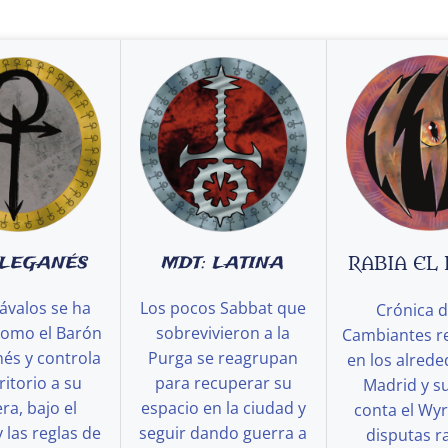
 LEGANÉS
MDT: LATINA
RABIA EL
ávalos se ha
Los pocos Sabbat que
Crónica d
como el Barón
sobrevivieron a la
Cambiantes r
és y controla
Purga se reagrupan
en los alred
ritorio a su
para recuperar su
Madrid y s
a, bajo el
espacio en la ciudad y
conta el Wy
y las reglas de
seguir dando guerra a
disputas ra