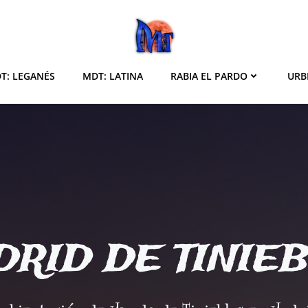
T: LEGANÉS
MDT: LATINA
RABIA EL PARDO
URB
RID DE TINIE