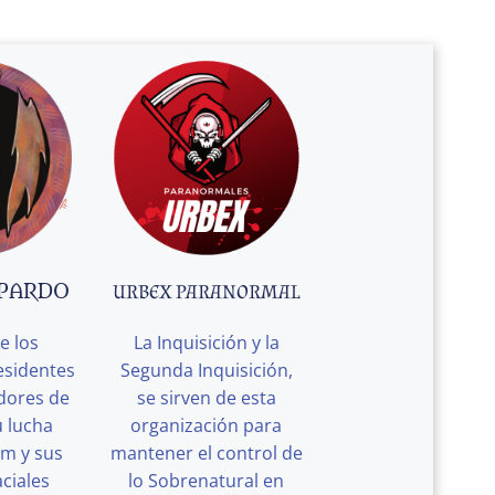
 PARDO
URBEX PARANORMAL
e los
La Inquisición y la
esidentes
Segunda Inquisición,
edores de
se sirven de esta
u lucha
organización para
rm y sus
mantener el control de
ciales
lo Sobrenatural en