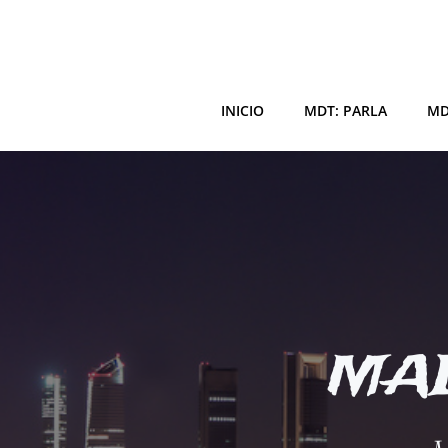
Saltar
al
contenido
INICIO
MDT: PARLA
MD
MAD