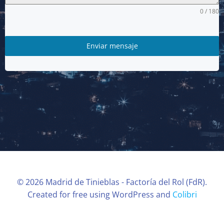
0 / 180
Enviar mensaje
© 2026 Madrid de Tinieblas - Factoría del Rol (FdR).
Created for free using WordPress and
Colibri