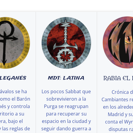
 LEGANÉS
MDT: LATINA
RABIA EL
ávalos se ha
Los pocos Sabbat que
Crónica d
como el Barón
sobrevivieron a la
Cambiantes r
és y controla
Purga se reagrupan
en los alred
ritorio a su
para recuperar su
Madrid y s
a, bajo el
espacio en la ciudad y
conta el Wy
y las reglas de
seguir dando guerra a
disputas ra