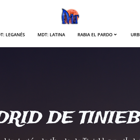
T: LEGANÉS
MDT: LATINA
RABIA EL PARDO
URB
RID DE TINIE