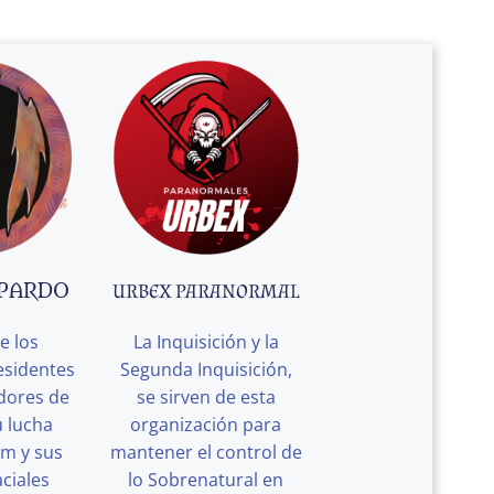
 PARDO
URBEX PARANORMAL
e los
La Inquisición y la
esidentes
Segunda Inquisición,
edores de
se sirven de esta
u lucha
organización para
rm y sus
mantener el control de
ciales
lo Sobrenatural en