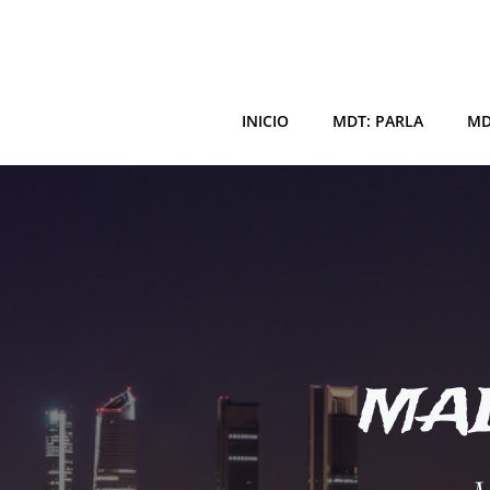
Saltar
al
contenido
INICIO
MDT: PARLA
MD
MAD