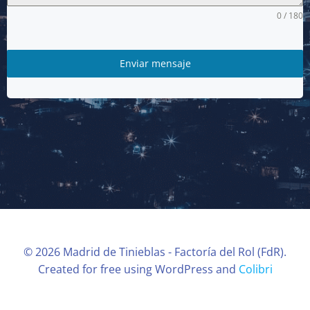
0 / 180
Enviar mensaje
© 2026 Madrid de Tinieblas - Factoría del Rol (FdR).
Created for free using WordPress and
Colibri