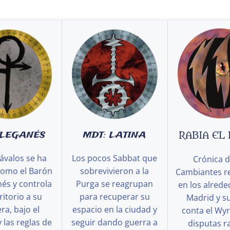
 LEGANÉS
MDT: LATINA
RABIA EL
ávalos se ha
Los pocos Sabbat que
Crónica d
como el Barón
sobrevivieron a la
Cambiantes r
és y controla
Purga se reagrupan
en los alred
ritorio a su
para recuperar su
Madrid y s
a, bajo el
espacio en la ciudad y
conta el Wy
y las reglas de
seguir dando guerra a
disputas ra