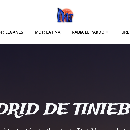
T: LEGANÉS
MDT: LATINA
RABIA EL PARDO
URB
RID DE TINIE