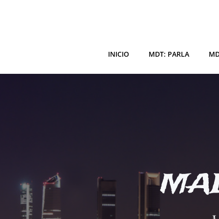
Saltar
al
contenido
INICIO
MDT: PARLA
MD
MAD