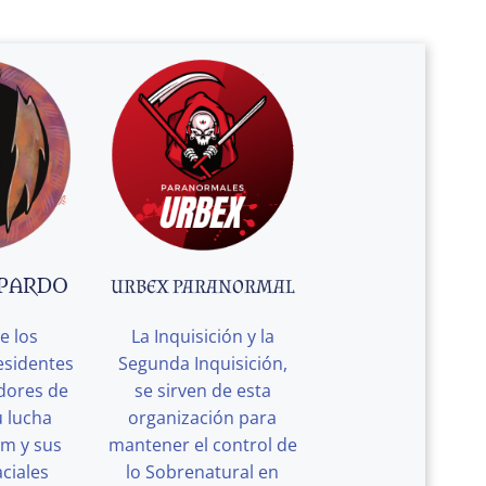
 PARDO
URBEX PARANORMAL
e los
La Inquisición y la
esidentes
Segunda Inquisición,
edores de
se sirven de esta
u lucha
organización para
rm y sus
mantener el control de
ciales
lo Sobrenatural en