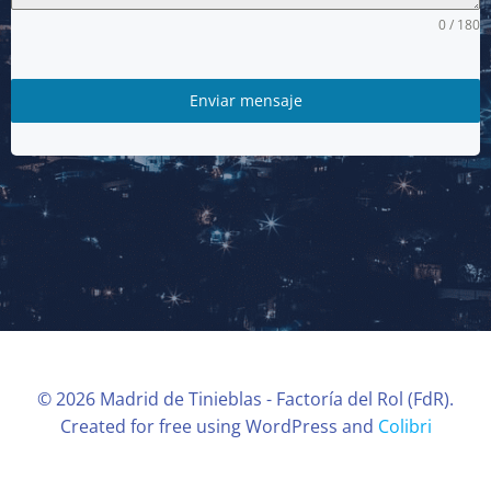
0 / 180
Enviar mensaje
© 2026 Madrid de Tinieblas - Factoría del Rol (FdR).
Created for free using WordPress and
Colibri