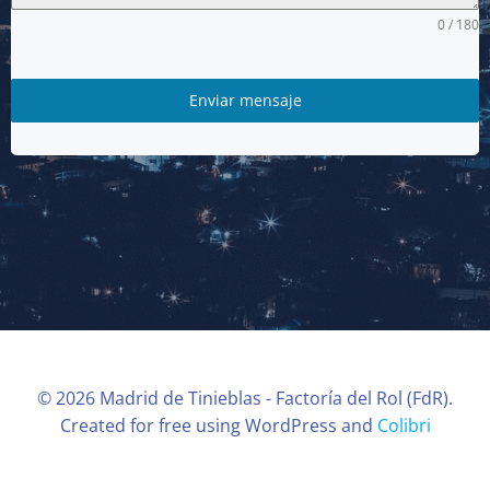
0 / 180
Enviar mensaje
© 2026 Madrid de Tinieblas - Factoría del Rol (FdR).
Created for free using WordPress and
Colibri