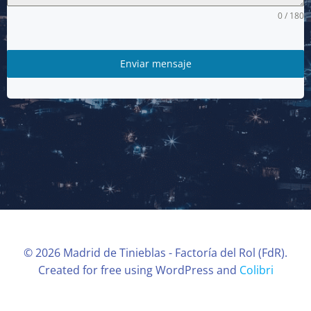
0 / 180
Enviar mensaje
© 2026 Madrid de Tinieblas - Factoría del Rol (FdR).
Created for free using WordPress and
Colibri