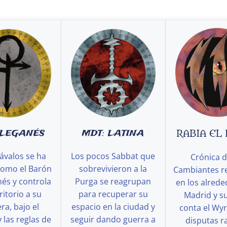
 LEGANÉS
MDT: LATINA
RABIA EL
ávalos se ha
Los pocos Sabbat que
Crónica d
como el Barón
sobrevivieron a la
Cambiantes r
és y controla
Purga se reagrupan
en los alred
ritorio a su
para recuperar su
Madrid y s
a, bajo el
espacio en la ciudad y
conta el Wy
y las reglas de
seguir dando guerra a
disputas ra