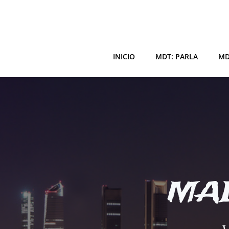
Saltar
al
contenido
INICIO
MDT: PARLA
MD
MAD