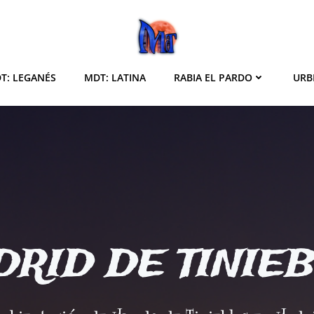
T: LEGANÉS
MDT: LATINA
RABIA EL PARDO
URB
RID DE TINIE