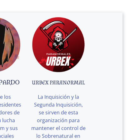
 PARDO
URBEX PARANORMAL
e los
La Inquisición y la
esidentes
Segunda Inquisición,
edores de
se sirven de esta
u lucha
organización para
rm y sus
mantener el control de
ciales
lo Sobrenatural en