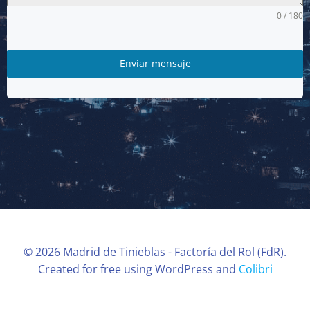
0 / 180
Enviar mensaje
© 2026 Madrid de Tinieblas - Factoría del Rol (FdR).
Created for free using WordPress and
Colibri