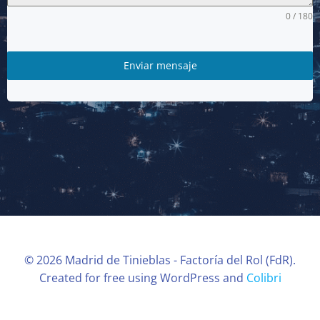
0 / 180
Enviar mensaje
© 2026 Madrid de Tinieblas - Factoría del Rol (FdR).
Created for free using WordPress and
Colibri