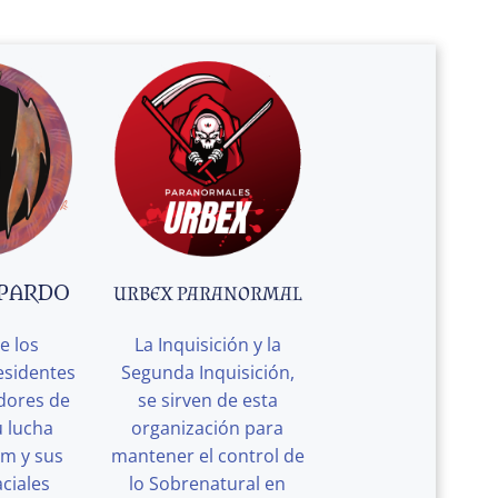
 PARDO
URBEX PARANORMAL
e los
La Inquisición y la
esidentes
Segunda Inquisición,
edores de
se sirven de esta
u lucha
organización para
rm y sus
mantener el control de
ciales
lo Sobrenatural en