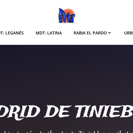
T: LEGANÉS
MDT: LATINA
RABIA EL PARDO
URB
RID DE TINIE