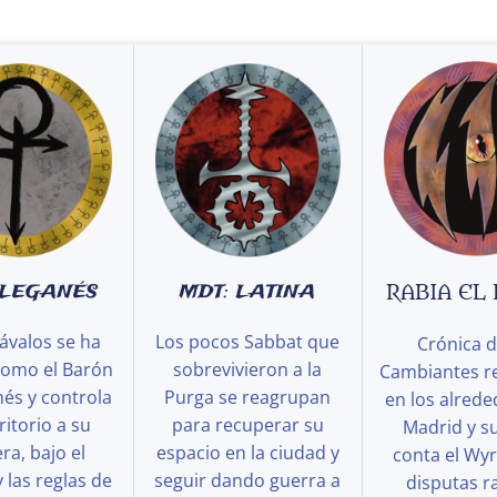
 LEGANÉS
MDT: LATINA
RABIA EL
ávalos se ha
Los pocos Sabbat que
Crónica d
como el Barón
sobrevivieron a la
Cambiantes r
és y controla
Purga se reagrupan
en los alred
ritorio a su
para recuperar su
Madrid y s
a, bajo el
espacio en la ciudad y
conta el Wy
y las reglas de
seguir dando guerra a
disputas ra