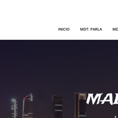
Saltar
al
contenido
INICIO
MDT: PARLA
MD
MAD