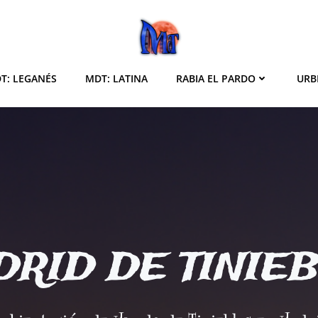
T: LEGANÉS
MDT: LATINA
RABIA EL PARDO
URB
RID DE TINIE