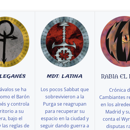
 LEGANÉS
MDT: LATINA
RABIA EL
ávalos se ha
Los pocos Sabbat que
Crónica d
como el Barón
sobrevivieron a la
Cambiantes r
és y controla
Purga se reagrupan
en los alred
ritorio a su
para recuperar su
Madrid y s
a, bajo el
espacio en la ciudad y
conta el Wy
y las reglas de
seguir dando guerra a
disputas ra