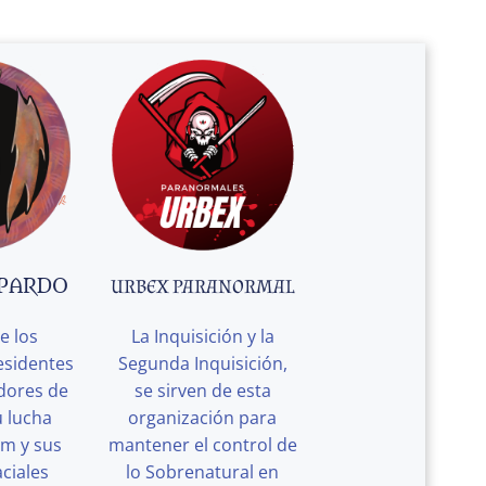
 PARDO
URBEX PARANORMAL
e los
La Inquisición y la
esidentes
Segunda Inquisición,
edores de
se sirven de esta
u lucha
organización para
rm y sus
mantener el control de
ciales
lo Sobrenatural en