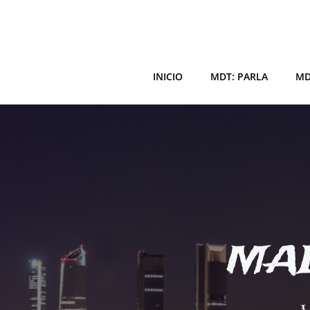
Saltar
al
contenido
INICIO
MDT: PARLA
MD
MAD