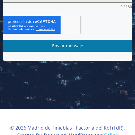
0 / 180
Enviar mensaje
© 2026 Madrid de Tinieblas - Factoría del Rol (FdR).