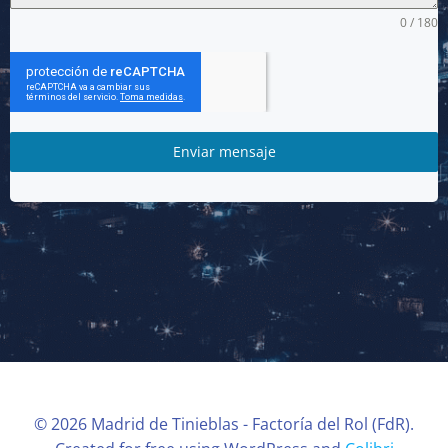
0 / 180
Enviar mensaje
© 2026 Madrid de Tinieblas - Factoría del Rol (FdR).