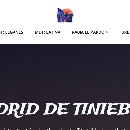
T: LEGANÉS
MDT: LATINA
RABIA EL PARDO
URB
RID DE TINIE