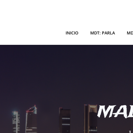
Saltar
al
contenido
INICIO
MDT: PARLA
MD
MAD