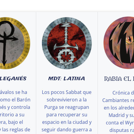
 LEGANÉS
MDT: LATINA
RABIA EL
ávalos se ha
Los pocos Sabbat que
Crónica d
como el Barón
sobrevivieron a la
Cambiantes r
és y controla
Purga se reagrupan
en los alred
ritorio a su
para recuperar su
Madrid y s
a, bajo el
espacio en la ciudad y
conta el Wy
y las reglas de
seguir dando guerra a
disputas ra