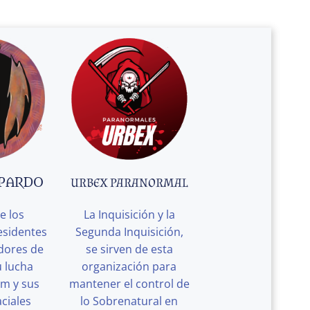
 PARDO
URBEX PARANORMAL
e los
La Inquisición y la
esidentes
Segunda Inquisición,
edores de
se sirven de esta
u lucha
organización para
rm y sus
mantener el control de
ciales
lo Sobrenatural en