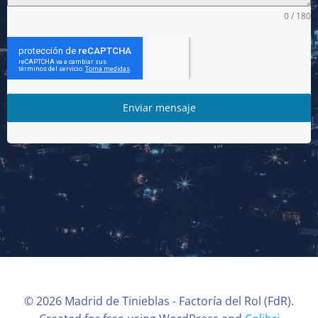
0 / 180
Enviar mensaje
© 2026 Madrid de Tinieblas - Factoría del Rol (FdR).