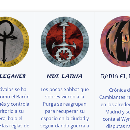
 LEGANÉS
MDT: LATINA
RABIA EL
ávalos se ha
Los pocos Sabbat que
Crónica d
como el Barón
sobrevivieron a la
Cambiantes r
és y controla
Purga se reagrupan
en los alred
ritorio a su
para recuperar su
Madrid y s
a, bajo el
espacio en la ciudad y
conta el Wy
y las reglas de
seguir dando guerra a
disputas ra