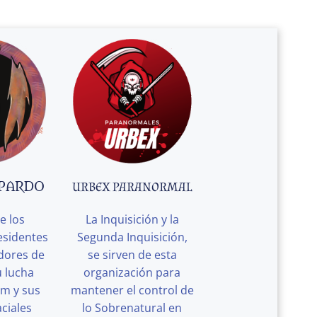
 PARDO
URBEX PARANORMAL
e los
La Inquisición y la
esidentes
Segunda Inquisición,
edores de
se sirven de esta
u lucha
organización para
rm y sus
mantener el control de
ciales
lo Sobrenatural en