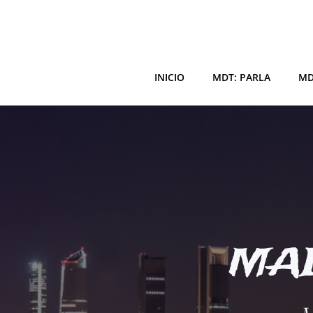
Saltar
al
contenido
INICIO
MDT: PARLA
MD
MAD