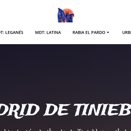
T: LEGANÉS
MDT: LATINA
RABIA EL PARDO
URB
RID DE TINIE