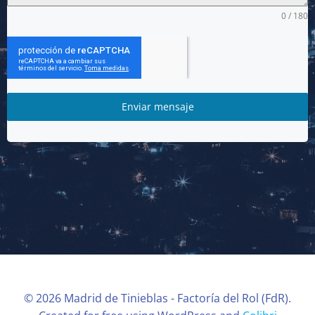
0 / 180
Enviar mensaje
© 2026 Madrid de Tinieblas - Factoría del Rol (FdR).