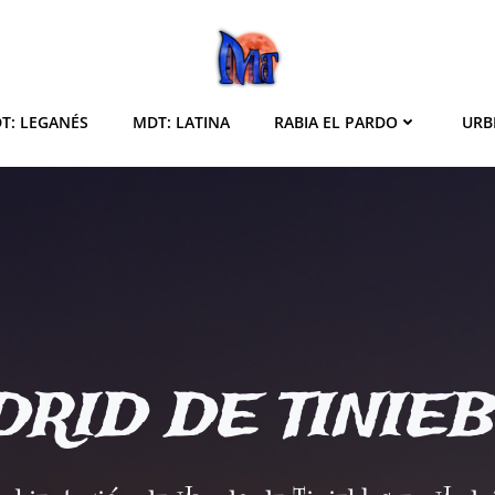
T: LEGANÉS
MDT: LATINA
RABIA EL PARDO
URB
RID DE TINIE