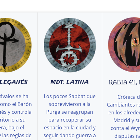
 LEGANÉS
MDT: LATINA
RABIA EL
ávalos se ha
Los pocos Sabbat que
Crónica d
como el Barón
sobrevivieron a la
Cambiantes r
és y controla
Purga se reagrupan
en los alred
ritorio a su
para recuperar su
Madrid y s
a, bajo el
espacio en la ciudad y
conta el Wy
y las reglas de
seguir dando guerra a
disputas ra