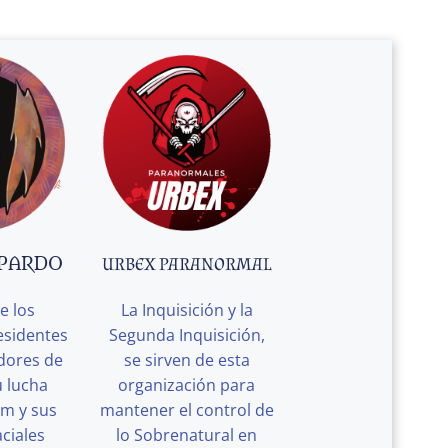
 PARDO
URBEX PARANORMAL
e los
La Inquisición y la
esidentes
Segunda Inquisición,
edores de
se sirven de esta
u lucha
organización para
rm y sus
mantener el control de
ciales
lo Sobrenatural en