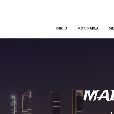
Saltar
al
contenido
INICIO
MDT: PARLA
MD
MAD