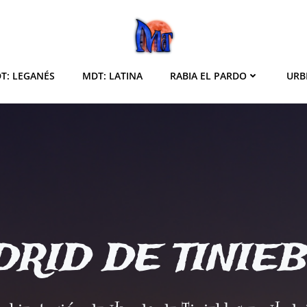
T: LEGANÉS
MDT: LATINA
RABIA EL PARDO
URB
RID DE TINIE