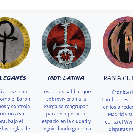
 LEGANÉS
MDT: LATINA
RABIA EL
ávalos se ha
Los pocos Sabbat que
Crónica d
como el Barón
sobrevivieron a la
Cambiantes r
és y controla
Purga se reagrupan
en los alred
ritorio a su
para recuperar su
Madrid y s
a, bajo el
espacio en la ciudad y
conta el Wy
y las reglas de
seguir dando guerra a
disputas ra