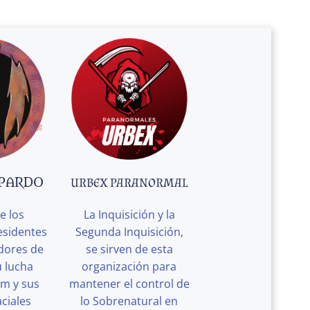
 PARDO
URBEX PARANORMAL
e los
La Inquisición y la
esidentes
Segunda Inquisición,
edores de
se sirven de esta
u lucha
organización para
rm y sus
mantener el control de
ciales
lo Sobrenatural en