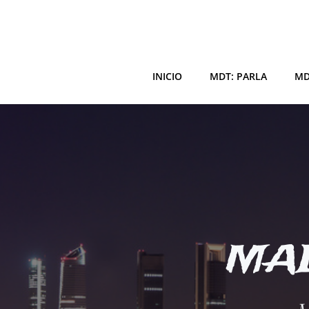
Saltar
al
contenido
INICIO
MDT: PARLA
MD
MAD