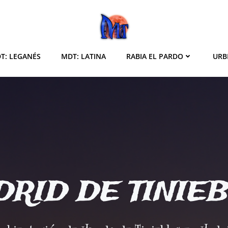
T: LEGANÉS
MDT: LATINA
RABIA EL PARDO
URB
RID DE TINIE