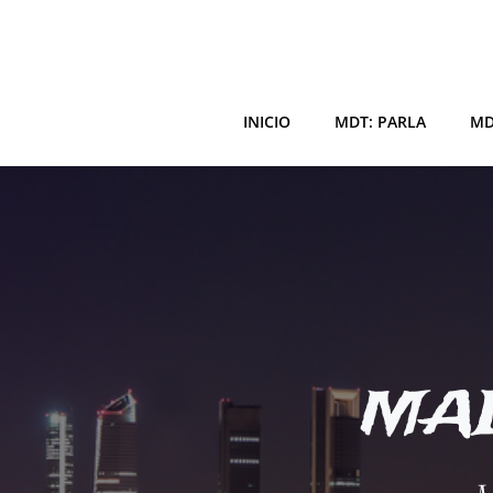
Saltar
al
contenido
INICIO
MDT: PARLA
MD
MAD