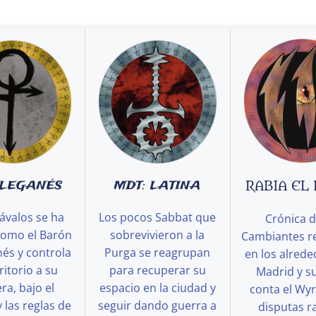
 LEGANÉS
MDT: LATINA
RABIA EL
ávalos se ha
Los pocos Sabbat que
Crónica d
como el Barón
sobrevivieron a la
Cambiantes r
és y controla
Purga se reagrupan
en los alred
ritorio a su
para recuperar su
Madrid y s
a, bajo el
espacio en la ciudad y
conta el Wy
y las reglas de
seguir dando guerra a
disputas ra