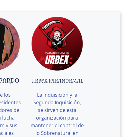
 PARDO
URBEX PARANORMAL
e los
La Inquisición y la
esidentes
Segunda Inquisición,
edores de
se sirven de esta
u lucha
organización para
rm y sus
mantener el control de
ciales
lo Sobrenatural en