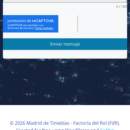
0 / 180
Enviar mensaje
© 2026 Madrid de Tinieblas - Factoría del Rol (FdR).