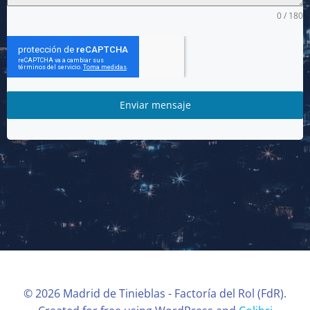
0 / 180
Enviar mensaje
© 2026 Madrid de Tinieblas - Factoría del Rol (FdR).