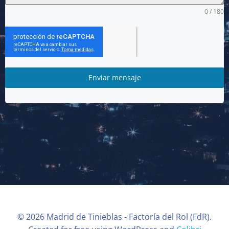
0 / 180
Enviar mensaje
© 2026 Madrid de Tinieblas - Factoría del Rol (FdR).