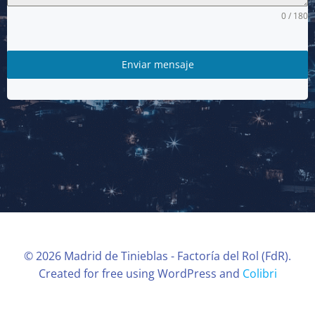
0 / 180
Enviar mensaje
© 2026 Madrid de Tinieblas - Factoría del Rol (FdR).
Created for free using WordPress and
Colibri