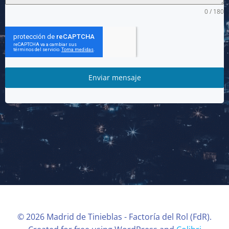
0 / 180
Enviar mensaje
© 2026 Madrid de Tinieblas - Factoría del Rol (FdR).