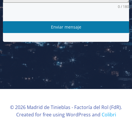
0 / 180
Enviar mensaje
© 2026 Madrid de Tinieblas - Factoría del Rol (FdR).
Created for free using WordPress and
Colibri