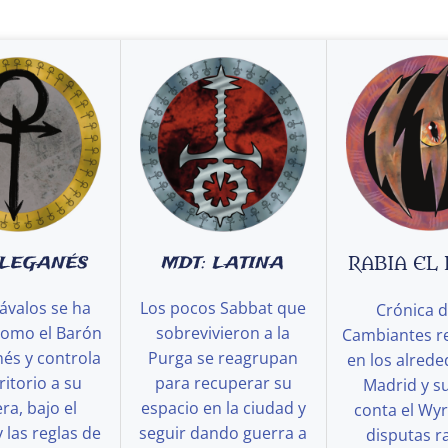
 LEGANÉS
MDT: LATINA
RABIA EL
ávalos se ha
Los pocos Sabbat que
Crónica d
como el Barón
sobrevivieron a la
Cambiantes r
és y controla
Purga se reagrupan
en los alred
ritorio a su
para recuperar su
Madrid y s
a, bajo el
espacio en la ciudad y
conta el Wy
y las reglas de
seguir dando guerra a
disputas ra