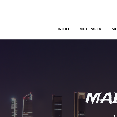
Saltar
al
contenido
INICIO
MDT: PARLA
MD
MAD