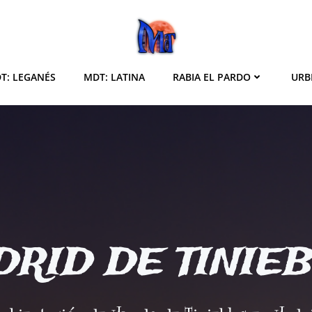
T: LEGANÉS
MDT: LATINA
RABIA EL PARDO
URB
RID DE TINIE