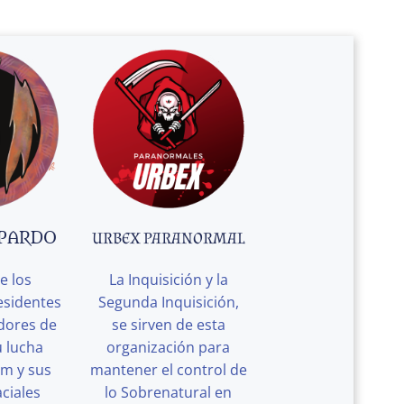
 PARDO
URBEX PARANORMAL
e los
La Inquisición y la
esidentes
Segunda Inquisición,
edores de
se sirven de esta
u lucha
organización para
rm y sus
mantener el control de
ciales
lo Sobrenatural en