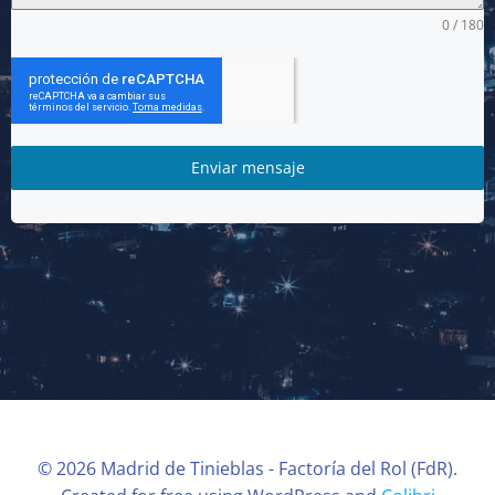
0 / 180
Enviar mensaje
© 2026 Madrid de Tinieblas - Factoría del Rol (FdR).