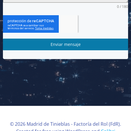
0 / 180
Enviar mensaje
© 2026 Madrid de Tinieblas - Factoría del Rol (FdR).