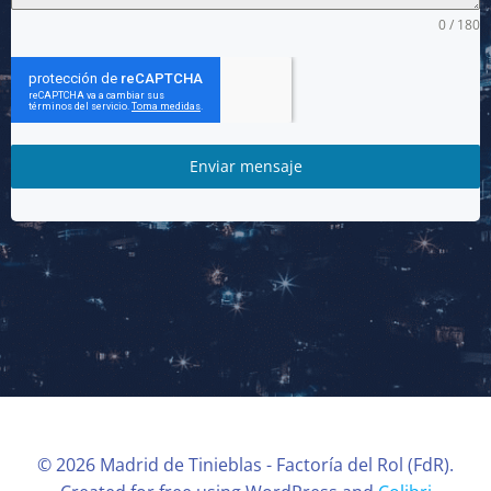
0 / 180
Enviar mensaje
© 2026 Madrid de Tinieblas - Factoría del Rol (FdR).