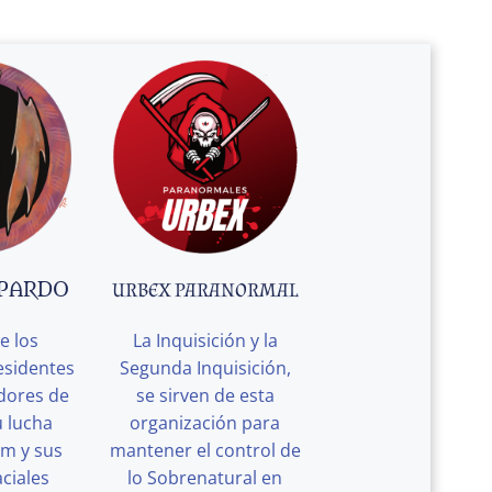
 PARDO
URBEX PARANORMAL
e los
La Inquisición y la
esidentes
Segunda Inquisición,
edores de
se sirven de esta
u lucha
organización para
rm y sus
mantener el control de
ciales
lo Sobrenatural en