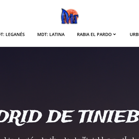
T: LEGANÉS
MDT: LATINA
RABIA EL PARDO
URB
RID DE TINIE