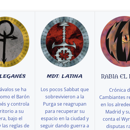
 LEGANÉS
MDT: LATINA
RABIA EL
ávalos se ha
Los pocos Sabbat que
Crónica d
como el Barón
sobrevivieron a la
Cambiantes r
és y controla
Purga se reagrupan
en los alred
ritorio a su
para recuperar su
Madrid y s
a, bajo el
espacio en la ciudad y
conta el Wy
y las reglas de
seguir dando guerra a
disputas ra