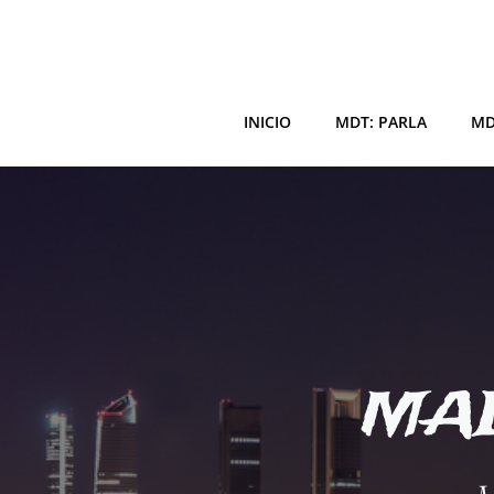
Saltar
al
contenido
INICIO
MDT: PARLA
MD
MAD