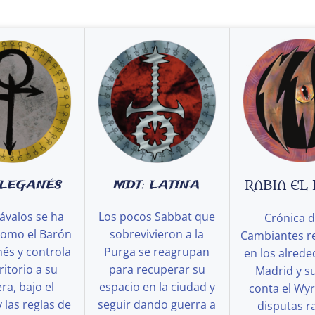
 LEGANÉS
MDT: LATINA
RABIA EL
ávalos se ha
Los pocos Sabbat que
Crónica d
como el Barón
sobrevivieron a la
Cambiantes r
és y controla
Purga se reagrupan
en los alred
ritorio a su
para recuperar su
Madrid y s
a, bajo el
espacio en la ciudad y
conta el Wy
y las reglas de
seguir dando guerra a
disputas ra