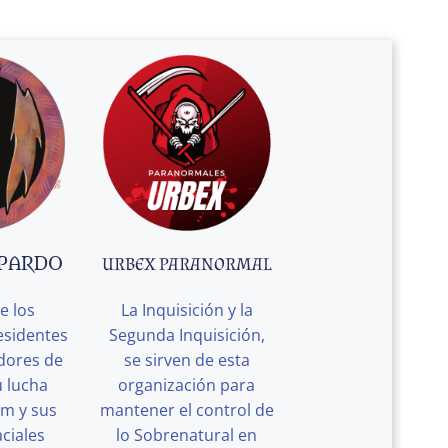
 PARDO
URBEX PARANORMAL
e los
La Inquisición y la
esidentes
Segunda Inquisición,
edores de
se sirven de esta
u lucha
organización para
rm y sus
mantener el control de
ciales
lo Sobrenatural en