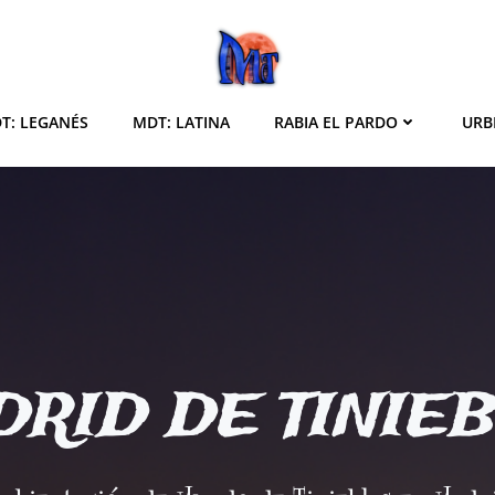
T: LEGANÉS
MDT: LATINA
RABIA EL PARDO
URB
RID DE TINIE