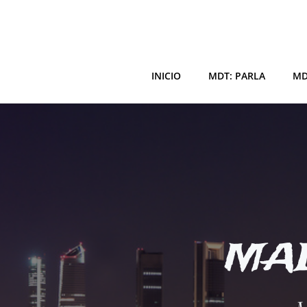
Saltar
al
contenido
INICIO
MDT: PARLA
MD
MAD