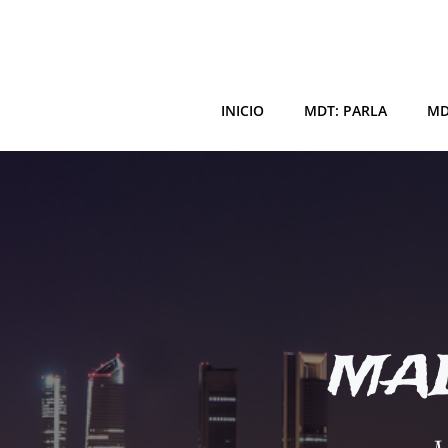
Saltar
al
contenido
INICIO
MDT: PARLA
MD
MAD