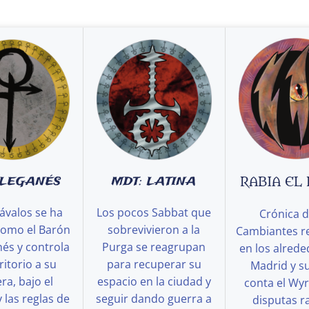
 LEGANÉS
MDT: LATINA
RABIA EL
ávalos se ha
Los pocos Sabbat que
Crónica d
como el Barón
sobrevivieron a la
Cambiantes r
és y controla
Purga se reagrupan
en los alred
ritorio a su
para recuperar su
Madrid y s
a, bajo el
espacio en la ciudad y
conta el Wy
y las reglas de
seguir dando guerra a
disputas ra