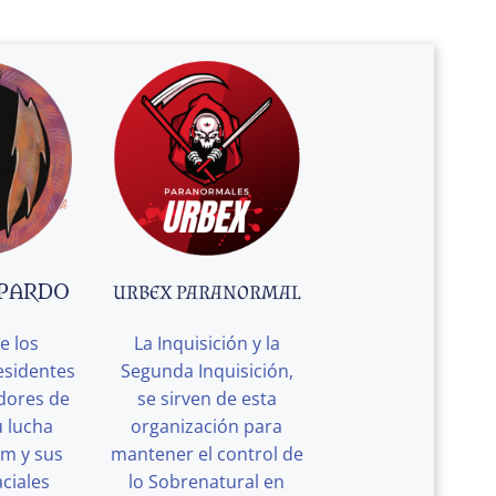
 PARDO
URBEX PARANORMAL
e los
La Inquisición y la
esidentes
Segunda Inquisición,
edores de
se sirven de esta
u lucha
organización para
rm y sus
mantener el control de
ciales
lo Sobrenatural en