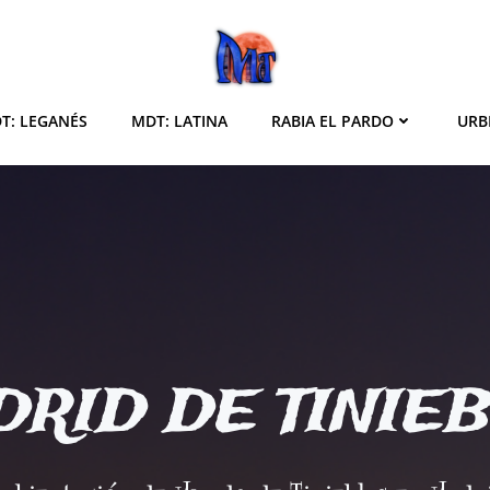
T: LEGANÉS
MDT: LATINA
RABIA EL PARDO
URB
RID DE TINIE