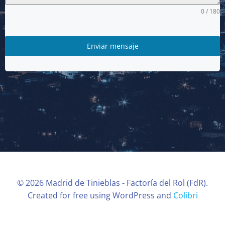
0 / 180
Enviar mensaje
© 2026 Madrid de Tinieblas - Factoría del Rol (FdR).
Created for free using WordPress and
Colibri