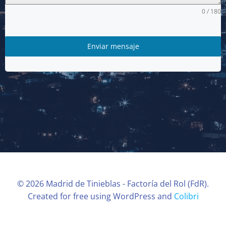
0 / 180
Enviar mensaje
© 2026 Madrid de Tinieblas - Factoría del Rol (FdR).
Created for free using WordPress and
Colibri