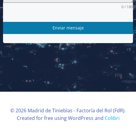
0 / 180
Enviar mensaje
© 2026 Madrid de Tinieblas - Factoría del Rol (FdR).
Created for free using WordPress and
Colibri