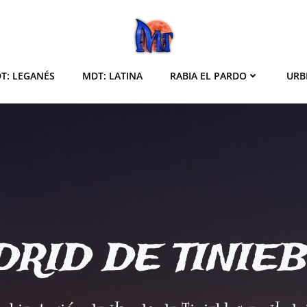
T: LEGANÉS
MDT: LATINA
RABIA EL PARDO
URB
RID DE TINIE