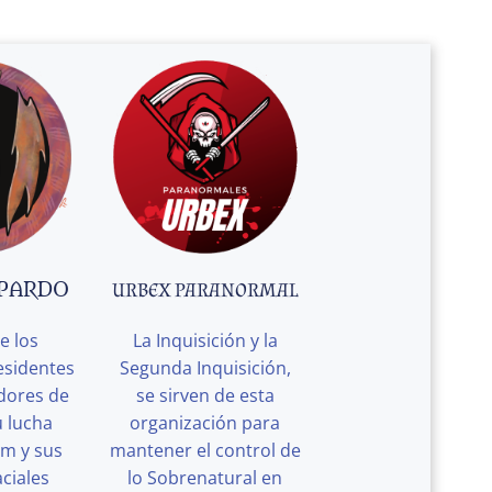
 PARDO
URBEX PARANORMAL
e los
La Inquisición y la
esidentes
Segunda Inquisición,
edores de
se sirven de esta
u lucha
organización para
rm y sus
mantener el control de
ciales
lo Sobrenatural en