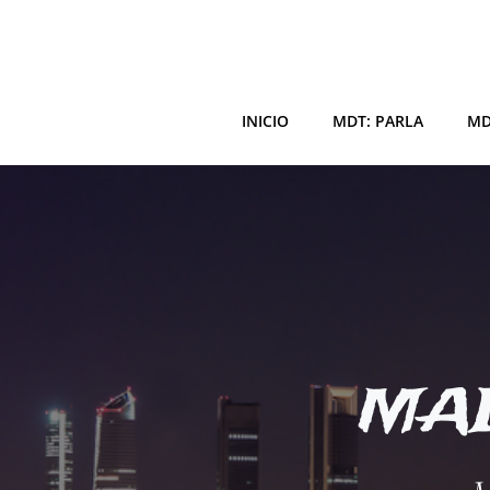
Saltar
al
contenido
INICIO
MDT: PARLA
MD
MAD