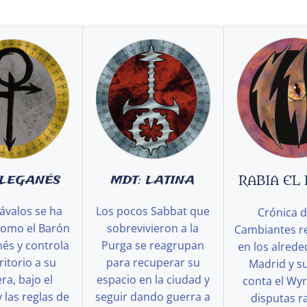
 LEGANÉS
MDT: LATINA
RABIA EL
ávalos se ha
Los pocos Sabbat que
Crónica d
como el Barón
sobrevivieron a la
Cambiantes r
és y controla
Purga se reagrupan
en los alred
ritorio a su
para recuperar su
Madrid y s
a, bajo el
espacio en la ciudad y
conta el Wy
y las reglas de
seguir dando guerra a
disputas ra