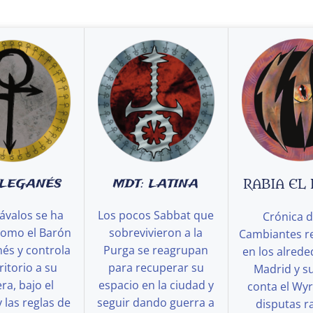
 LEGANÉS
MDT: LATINA
RABIA EL
ávalos se ha
Los pocos Sabbat que
Crónica d
como el Barón
sobrevivieron a la
Cambiantes r
és y controla
Purga se reagrupan
en los alred
ritorio a su
para recuperar su
Madrid y s
a, bajo el
espacio en la ciudad y
conta el Wy
y las reglas de
seguir dando guerra a
disputas ra