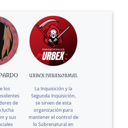
 PARDO
URBEX PARANORMAL
e los
La Inquisición y la
esidentes
Segunda Inquisición,
edores de
se sirven de esta
u lucha
organización para
rm y sus
mantener el control de
ciales
lo Sobrenatural en