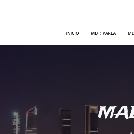
Saltar
al
contenido
INICIO
MDT: PARLA
MD
MAD