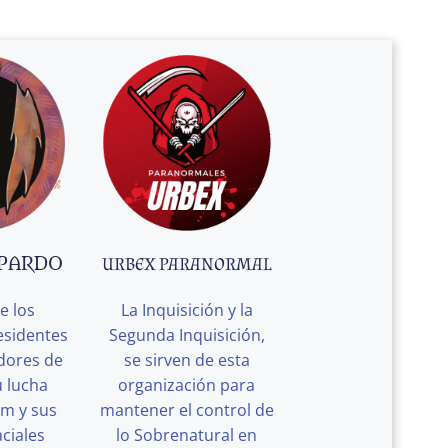
 PARDO
URBEX PARANORMAL
e los
La Inquisición y la
esidentes
Segunda Inquisición,
edores de
se sirven de esta
u lucha
organización para
rm y sus
mantener el control de
ciales
lo Sobrenatural en