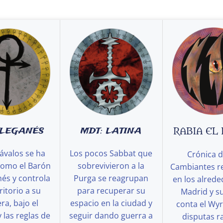
 LEGANÉS
MDT: LATINA
RABIA EL
ávalos se ha
Los pocos Sabbat que
Crónica d
como el Barón
sobrevivieron a la
Cambiantes r
és y controla
Purga se reagrupan
en los alred
ritorio a su
para recuperar su
Madrid y s
a, bajo el
espacio en la ciudad y
conta el Wy
y las reglas de
seguir dando guerra a
disputas ra