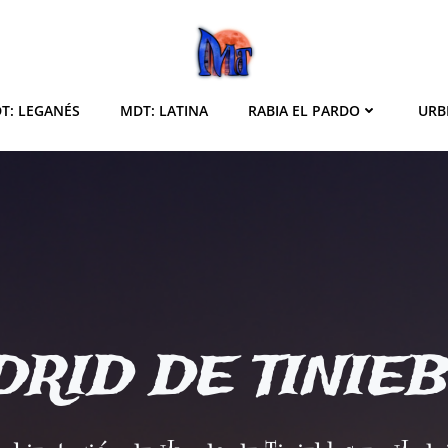
T: LEGANÉS
MDT: LATINA
RABIA EL PARDO
URB
RID DE TINIE