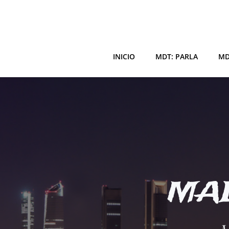
Saltar
al
contenido
INICIO
MDT: PARLA
MD
MAD