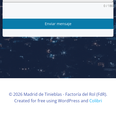
0 / 180
Enviar mensaje
© 2026 Madrid de Tinieblas - Factoría del Rol (FdR).
Created for free using WordPress and
Colibri