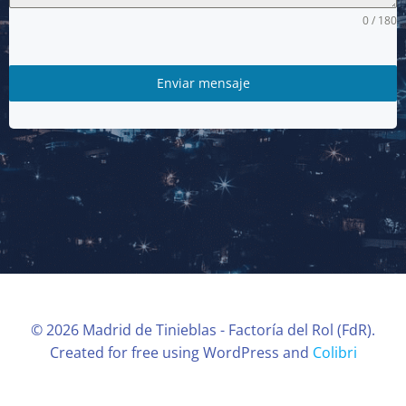
0 / 180
Enviar mensaje
© 2026 Madrid de Tinieblas - Factoría del Rol (FdR).
Created for free using WordPress and
Colibri