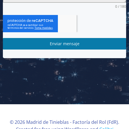
0 / 180
Enviar mensaje
© 2026 Madrid de Tinieblas - Factoría del Rol (FdR).