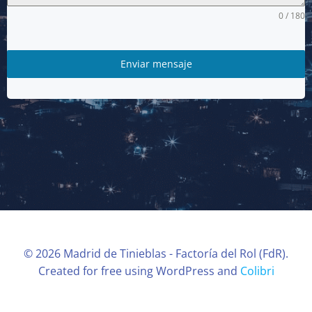
0 / 180
Enviar mensaje
© 2026 Madrid de Tinieblas - Factoría del Rol (FdR).
Created for free using WordPress and
Colibri