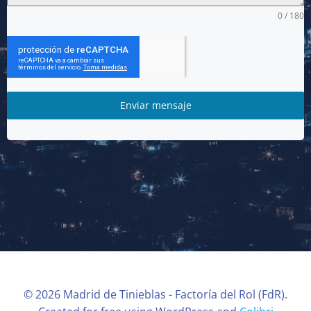
0 / 180
Enviar mensaje
© 2026 Madrid de Tinieblas - Factoría del Rol (FdR).