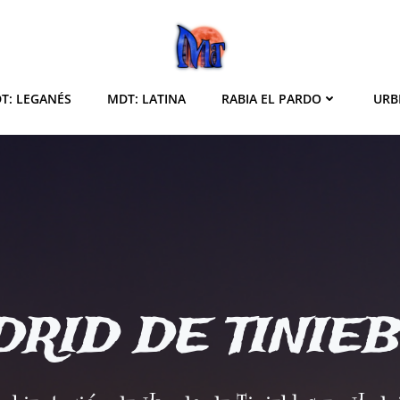
T: LEGANÉS
MDT: LATINA
RABIA EL PARDO
URB
RID DE TINIE