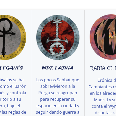
 LEGANÉS
MDT: LATINA
RABIA EL
ávalos se ha
Los pocos Sabbat que
Crónica d
como el Barón
sobrevivieron a la
Cambiantes r
és y controla
Purga se reagrupan
en los alred
ritorio a su
para recuperar su
Madrid y s
a, bajo el
espacio en la ciudad y
conta el Wy
y las reglas de
seguir dando guerra a
disputas ra