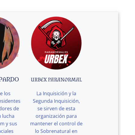
 PARDO
URBEX PARANORMAL
e los
La Inquisición y la
esidentes
Segunda Inquisición,
edores de
se sirven de esta
u lucha
organización para
rm y sus
mantener el control de
ciales
lo Sobrenatural en