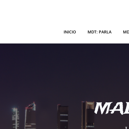
Saltar
al
contenido
INICIO
MDT: PARLA
MD
MAD